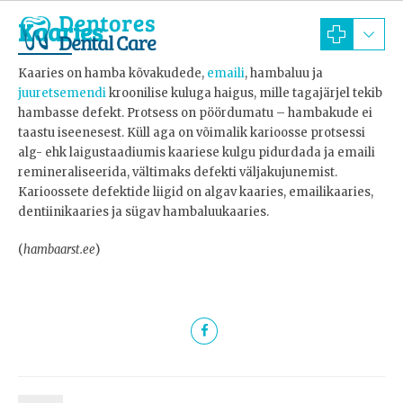
Kaaries
Kaaries on hamba kõvakudede,
emaili
, hambaluu ja
juuretsemendi
kroonilise kuluga haigus, mille tagajärjel tekib
hambasse defekt. Protsess on pöördumatu – hambakude ei
taastu iseenesest. Küll aga on võimalik karioosse protsessi
alg- ehk laigustaadiumis kaariese kulgu pidurdada ja emaili
remineraliseerida, vältimaks defekti väljakujunemist.
Karioossete defektide liigid on algav kaaries, emailikaaries,
dentiinikaaries ja sügav hambaluukaaries.
(
hambaarst.ee
)