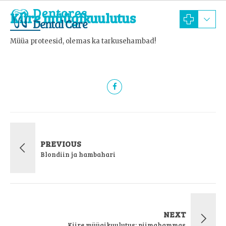
Kiire müügikuulutus
Müüa proteesid, olemas ka tarkusehambad!
PREVIOUS
Blondiin ja hambahari
NEXT
Kiire müügikuulutus: piimahammas